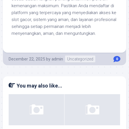
kemenangan maksimum. Pastikan Anda mendaftar di
platform yang terpercaya yang menyediakan akses ke
slot gacor, sistem yang aman, dan layanan profesional
sehingga setiap permainan menjadi lebih
menyenangkan, aman, dan menguntungkan.
December 22, 2025
by
admin
Uncategorized
0
You may also like...