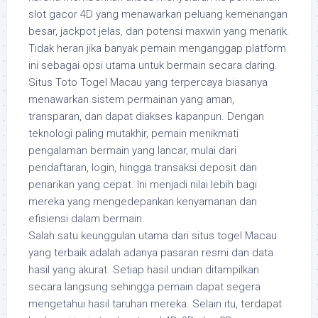
slot gacor 4D yang menawarkan peluang kemenangan
besar, jackpot jelas, dan potensi maxwin yang menarik.
Tidak heran jika banyak pemain menganggap platform
ini sebagai opsi utama untuk bermain secara daring.
Situs Toto Togel Macau yang terpercaya biasanya
menawarkan sistem permainan yang aman,
transparan, dan dapat diakses kapanpun. Dengan
teknologi paling mutakhir, pemain menikmati
pengalaman bermain yang lancar, mulai dari
pendaftaran, login, hingga transaksi deposit dan
penarikan yang cepat. Ini menjadi nilai lebih bagi
mereka yang mengedepankan kenyamanan dan
efisiensi dalam bermain.
Salah satu keunggulan utama dari situs togel Macau
yang terbaik adalah adanya pasaran resmi dan data
hasil yang akurat. Setiap hasil undian ditampilkan
secara langsung sehingga pemain dapat segera
mengetahui hasil taruhan mereka. Selain itu, terdapat