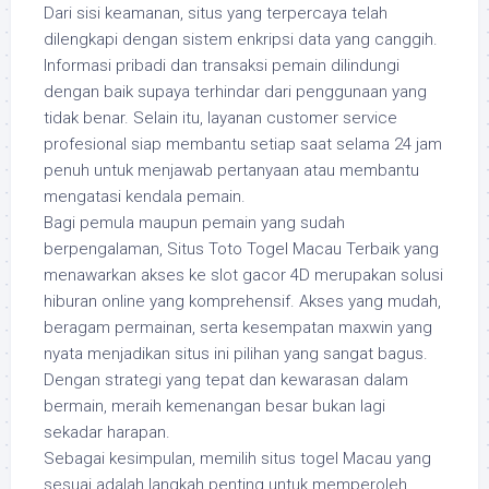
Dari sisi keamanan, situs yang terpercaya telah
dilengkapi dengan sistem enkripsi data yang canggih.
Informasi pribadi dan transaksi pemain dilindungi
dengan baik supaya terhindar dari penggunaan yang
tidak benar. Selain itu, layanan customer service
profesional siap membantu setiap saat selama 24 jam
penuh untuk menjawab pertanyaan atau membantu
mengatasi kendala pemain.
Bagi pemula maupun pemain yang sudah
berpengalaman, Situs Toto Togel Macau Terbaik yang
menawarkan akses ke slot gacor 4D merupakan solusi
hiburan online yang komprehensif. Akses yang mudah,
beragam permainan, serta kesempatan maxwin yang
nyata menjadikan situs ini pilihan yang sangat bagus.
Dengan strategi yang tepat dan kewarasan dalam
bermain, meraih kemenangan besar bukan lagi
sekadar harapan.
Sebagai kesimpulan, memilih situs togel Macau yang
sesuai adalah langkah penting untuk memperoleh