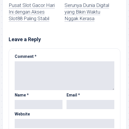
Pusat Slot Gacor Hari
Serunya Dunia Digital
Ini dengan Akses
yang Bikin Waktu
Slot88 Paling Stabil
Nggak Kerasa
Leave a Reply
Comment
*
Name
*
Email
*
Website