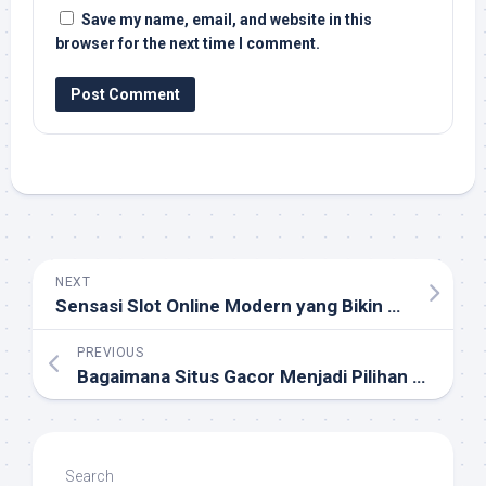
Save my name, email, and website in this
browser for the next time I comment.
NEXT
Sensasi Slot Online Modern yang Bikin Main Makin Asyik
PREVIOUS
Bagaimana Situs Gacor Menjadi Pilihan Utama Pemain Profesional
Search