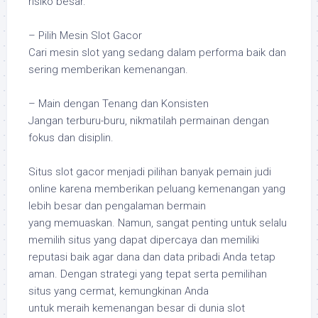
risiko besar.
– Pilih Mesin Slot Gacor
Cari mesin slot yang sedang dalam performa baik dan
sering memberikan kemenangan.
– Main dengan Tenang dan Konsisten
Jangan terburu-buru, nikmatilah permainan dengan
fokus dan disiplin.
Situs slot gacor menjadi pilihan banyak pemain judi
online karena memberikan peluang kemenangan yang
lebih besar dan pengalaman bermain
yang memuaskan. Namun, sangat penting untuk selalu
memilih situs yang dapat dipercaya dan memiliki
reputasi baik agar dana dan data pribadi Anda tetap
aman. Dengan strategi yang tepat serta pemilihan
situs yang cermat, kemungkinan Anda
untuk meraih kemenangan besar di dunia slot