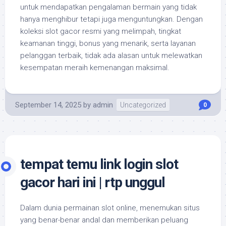
untuk mendapatkan pengalaman bermain yang tidak
hanya menghibur tetapi juga menguntungkan. Dengan
koleksi slot gacor resmi yang melimpah, tingkat
keamanan tinggi, bonus yang menarik, serta layanan
pelanggan terbaik, tidak ada alasan untuk melewatkan
kesempatan meraih kemenangan maksimal.
September 14, 2025
by
admin
Uncategorized
0
tempat temu link login slot
gacor hari ini | rtp unggul
Dalam dunia permainan slot online, menemukan situs
yang benar-benar andal dan memberikan peluang