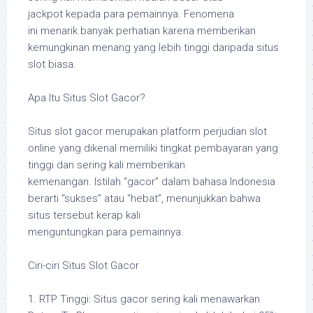
jackpot kepada para pemainnya. Fenomena
ini menarik banyak perhatian karena memberikan
kemungkinan menang yang lebih tinggi daripada situs
slot biasa.
Apa Itu Situs Slot Gacor?
Situs slot gacor merupakan platform perjudian slot
online yang dikenal memiliki tingkat pembayaran yang
tinggi dan sering kali memberikan
kemenangan. Istilah “gacor” dalam bahasa Indonesia
berarti “sukses” atau “hebat”, menunjukkan bahwa
situs tersebut kerap kali
menguntungkan para pemainnya.
Ciri-ciri Situs Slot Gacor
1. RTP Tinggi: Situs gacor sering kali menawarkan