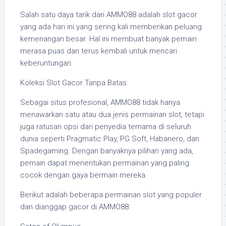
Salah satu daya tarik dari AMMO88 adalah slot gacor
yang ada hari ini yang sering kali memberikan peluang
kemenangan besar. Hal ini membuat banyak pemain
merasa puas dan terus kembali untuk mencari
keberuntungan.
Koleksi Slot Gacor Tanpa Batas
Sebagai situs profesional, AMMO88 tidak hanya
menawarkan satu atau dua jenis permainan slot, tetapi
juga ratusan opsi dari penyedia ternama di seluruh
dunia seperti Pragmatic Play, PG Soft, Habanero, dan
Spadegaming. Dengan banyaknya pilihan yang ada,
pemain dapat menentukan permainan yang paling
cocok dengan gaya bermain mereka.
Berikut adalah beberapa permainan slot yang populer
dan dianggap gacor di AMMO88: