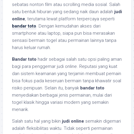
sebatas nonton film atau scrolling media sosial. Salah
satu bentuk hiburan yang sedang naik daun adalah
judi
online
, terutama lewat platform terpercaya seperti
bandar toto
. Dengan kemudahan akses dari
smartphone atau laptop, siapa pun bisa merasakan
sensasi bermain togel atau permainan lainnya tanpa
harus keluar rumah.
Bandar toto
hadir sebagai salah satu opsi paling aman
bagi para penggemar judi online. Reputasi yang kuat
dan sistem keamanan yang terjamin membuat pemain
bisa fokus pada keseruan bermain tanpa khawatir soal
risiko penipuan. Selain itu, banyak
bandar toto
menyediakan berbagai jenis permainan, mulai dari
togel klasik hingga variasi modern yang semakin
menarik.
Salah satu hal yang bikin
judi online
semakin digemari
adalah fleksibilitas waktu. Tidak seperti permainan