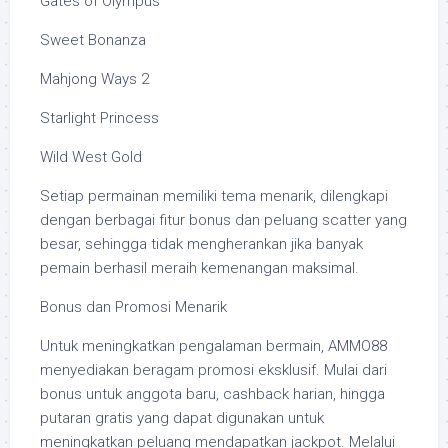
Gates of Olympus
Sweet Bonanza
Mahjong Ways 2
Starlight Princess
Wild West Gold
Setiap permainan memiliki tema menarik, dilengkapi
dengan berbagai fitur bonus dan peluang scatter yang
besar, sehingga tidak mengherankan jika banyak
pemain berhasil meraih kemenangan maksimal.
Bonus dan Promosi Menarik
Untuk meningkatkan pengalaman bermain, AMMO88
menyediakan beragam promosi eksklusif. Mulai dari
bonus untuk anggota baru, cashback harian, hingga
putaran gratis yang dapat digunakan untuk
meningkatkan peluang mendapatkan jackpot. Melalui