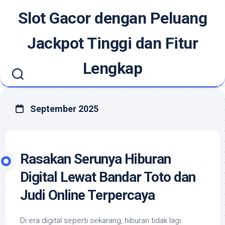
Skip
Slot Gacor dengan Peluang
to
content
Jackpot Tinggi dan Fitur
Lengkap
September 2025
Rasakan Serunya Hiburan
Digital Lewat Bandar Toto dan
Judi Online Terpercaya
Di era digital seperti sekarang, hiburan tidak lagi