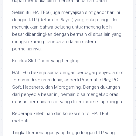
dapat membuka akun mereka tanpa hambatan.
Selain itu, HALTE66 juga menyajikan slot gacor hari ini
dengan RTP (Return to Player) yang cukup tinggi. Ini
menunjukkan bahwa peluang untuk menang lebih
besar dibandingkan dengan bermain di situs lain yang
mungkin kurang transparan dalam sistem
permainannya.
Koleksi Slot Gacor yang Lengkap
HALTE66 bekerja sama dengan berbagai penyedia slot
ternama di seluruh dunia, seperti Pragmatic Play, PG
Soft, Habanero, dan Microgaming. Dengan dukungan
dari penyedia besar ini, pemain bisa mengeksplorasi
ratusan permainan slot yang diperbarui setiap minggu.
Beberapa kelebihan dari koleksi slot di HALTE66
meliputi:
Tingkat kemenangan yang tinggi dengan RTP yang