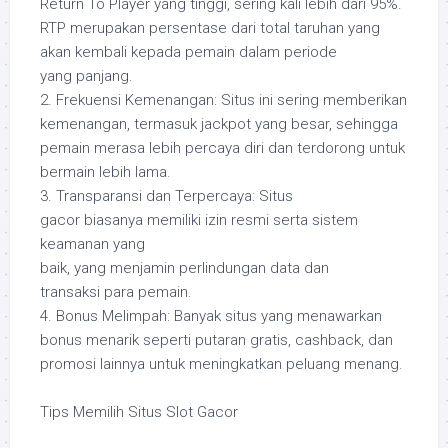
Return To Player yang tinggi, sering kali lebih dari 95%.
RTP merupakan persentase dari total taruhan yang
akan kembali kepada pemain dalam periode
yang panjang.
2. Frekuensi Kemenangan: Situs ini sering memberikan
kemenangan, termasuk jackpot yang besar, sehingga
pemain merasa lebih percaya diri dan terdorong untuk
bermain lebih lama.
3. Transparansi dan Terpercaya: Situs
gacor biasanya memiliki izin resmi serta sistem
keamanan yang
baik, yang menjamin perlindungan data dan
transaksi para pemain.
4. Bonus Melimpah: Banyak situs yang menawarkan
bonus menarik seperti putaran gratis, cashback, dan
promosi lainnya untuk meningkatkan peluang menang.
Tips Memilih Situs Slot Gacor