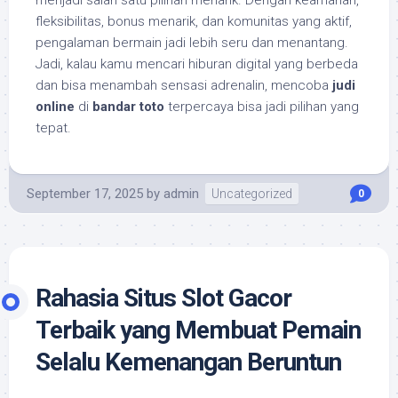
menjadi salah satu pilihan menarik. Dengan keamanan,
fleksibilitas, bonus menarik, dan komunitas yang aktif,
pengalaman bermain jadi lebih seru dan menantang.
Jadi, kalau kamu mencari hiburan digital yang berbeda
dan bisa menambah sensasi adrenalin, mencoba
judi
online
di
bandar toto
terpercaya bisa jadi pilihan yang
tepat.
September 17, 2025
by
admin
Uncategorized
0
Rahasia Situs Slot Gacor
Terbaik yang Membuat Pemain
Selalu Kemenangan Beruntun