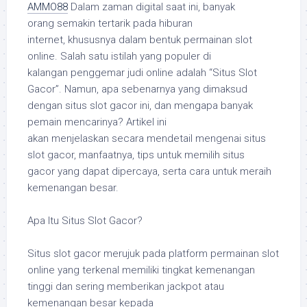
AMMO88
Dalam zaman digital saat ini, banyak
orang semakin tertarik pada hiburan
internet, khususnya dalam bentuk permainan slot
online. Salah satu istilah yang populer di
kalangan penggemar judi online adalah “Situs Slot
Gacor”. Namun, apa sebenarnya yang dimaksud
dengan situs slot gacor ini, dan mengapa banyak
pemain mencarinya? Artikel ini
akan menjelaskan secara mendetail mengenai situs
slot gacor, manfaatnya, tips untuk memilih situs
gacor yang dapat dipercaya, serta cara untuk meraih
kemenangan besar.
Apa Itu Situs Slot Gacor?
Situs slot gacor merujuk pada platform permainan slot
online yang terkenal memiliki tingkat kemenangan
tinggi dan sering memberikan jackpot atau
kemenangan besar kepada