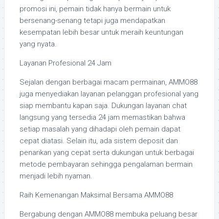
promosi ini, pemain tidak hanya bermain untuk
bersenang-senang tetapi juga mendapatkan
kesempatan lebih besar untuk meraih keuntungan
yang nyata.
Layanan Profesional 24 Jam
Sejalan dengan berbagai macam permainan, AMMO88
juga menyediakan layanan pelanggan profesional yang
siap membantu kapan saja. Dukungan layanan chat
langsung yang tersedia 24 jam memastikan bahwa
setiap masalah yang dihadapi oleh pemain dapat
cepat diatasi. Selain itu, ada sistem deposit dan
penarikan yang cepat serta dukungan untuk berbagai
metode pembayaran sehingga pengalaman bermain
menjadi lebih nyaman.
Raih Kemenangan Maksimal Bersama AMMO88
Bergabung dengan AMMO88 membuka peluang besar