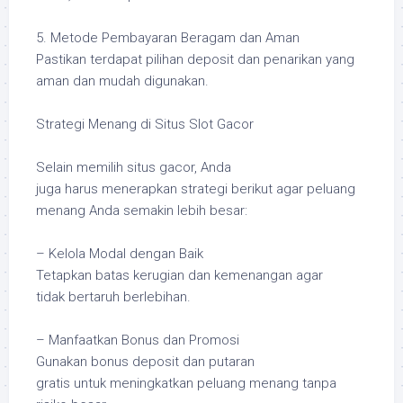
5. Metode Pembayaran Beragam dan Aman
Pastikan terdapat pilihan deposit dan penarikan yang
aman dan mudah digunakan.
Strategi Menang di Situs Slot Gacor
Selain memilih situs gacor, Anda
juga harus menerapkan strategi berikut agar peluang
menang Anda semakin lebih besar:
– Kelola Modal dengan Baik
Tetapkan batas kerugian dan kemenangan agar
tidak bertaruh berlebihan.
– Manfaatkan Bonus dan Promosi
Gunakan bonus deposit dan putaran
gratis untuk meningkatkan peluang menang tanpa