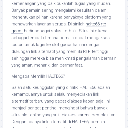
kemenangan yang baik bukanlah tugas yang mudah.
Banyak pemain sering mengalami kesulitan dalam
menentukan pilihan karena banyaknya platform yang
menawarkan layanan serupa. Di sinilah
halte66 rtp
gacor
hadir sebagai solusi terbaik. Situs ini dikenal
sebagai tempat di mana pemain dapat mengakses
tautan untuk login ke slot gacor hari ini dengan
dukungan link alternatif yang memiliki RTP tertinggi,
sehingga mereka bisa menikmati pengalaman bermain
yang aman, menarik, dan bermanfaat.
Mengapa Memilih HALTE66?
Salah satu keunggulan yang dimiliki HALTE66 adalah
kemampuannya untuk selalu menyediakan link
alternatif terbaru yang dapat diakses kapan saja. Ini
menjadi sangat penting, mengingat bahwa banyak
situs slot online yang sulit diakses karena pemblokiran.
Dengan adanya link alternatif di HALTE66, pemain