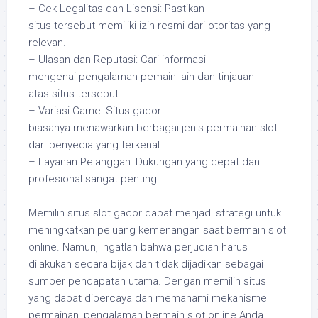
– Cek Legalitas dan Lisensi: Pastikan
situs tersebut memiliki izin resmi dari otoritas yang
relevan.
– Ulasan dan Reputasi: Cari informasi
mengenai pengalaman pemain lain dan tinjauan
atas situs tersebut.
– Variasi Game: Situs gacor
biasanya menawarkan berbagai jenis permainan slot
dari penyedia yang terkenal.
– Layanan Pelanggan: Dukungan yang cepat dan
profesional sangat penting.
Memilih situs slot gacor dapat menjadi strategi untuk
meningkatkan peluang kemenangan saat bermain slot
online. Namun, ingatlah bahwa perjudian harus
dilakukan secara bijak dan tidak dijadikan sebagai
sumber pendapatan utama. Dengan memilih situs
yang dapat dipercaya dan memahami mekanisme
permainan, pengalaman bermain slot online Anda