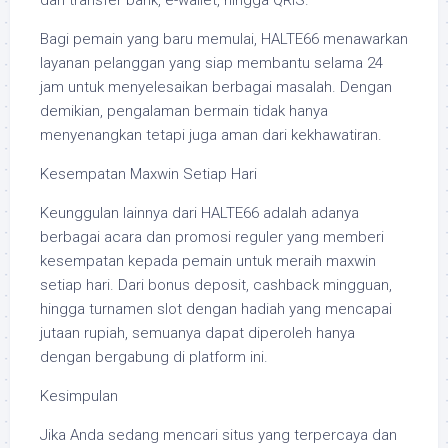
dari transfer bank, e-wallet, hingga QRIS.
Bagi pemain yang baru memulai, HALTE66 menawarkan
layanan pelanggan yang siap membantu selama 24
jam untuk menyelesaikan berbagai masalah. Dengan
demikian, pengalaman bermain tidak hanya
menyenangkan tetapi juga aman dari kekhawatiran.
Kesempatan Maxwin Setiap Hari
Keunggulan lainnya dari HALTE66 adalah adanya
berbagai acara dan promosi reguler yang memberi
kesempatan kepada pemain untuk meraih maxwin
setiap hari. Dari bonus deposit, cashback mingguan,
hingga turnamen slot dengan hadiah yang mencapai
jutaan rupiah, semuanya dapat diperoleh hanya
dengan bergabung di platform ini.
Kesimpulan
Jika Anda sedang mencari situs yang terpercaya dan