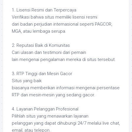
1. Lisensi Resmi dan Terpercaya
Verifikasi bahwa situs memiliki lisensi resmi
dari badan perjudian internasional seperti PAGCOR,
MGA, atau lembaga serupa.
2. Reputasi Baik di Komunitas
Cari ulasan dan testimoni dari pemain
lain mengenai pengalaman mereka di situs tersebut.
3. RTP Tinggi dan Mesin Gacor
Situs yang baik
biasanya memberikan informasi mengenai persentase
RTP dan mesin-mesin yang sedang gacor.
4. Layanan Pelanggan Profesional
Pilihlah situs yang menawarkan layanan
pelanggan yang dapat dihubungi 24/7 melalui live chat,
email, atau telepon.