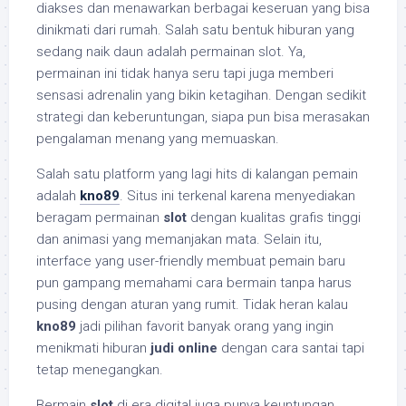
diakses dan menawarkan berbagai keseruan yang bisa
dinikmati dari rumah. Salah satu bentuk hiburan yang
sedang naik daun adalah permainan slot. Ya,
permainan ini tidak hanya seru tapi juga memberi
sensasi adrenalin yang bikin ketagihan. Dengan sedikit
strategi dan keberuntungan, siapa pun bisa merasakan
pengalaman menang yang memuaskan.
Salah satu platform yang lagi hits di kalangan pemain
adalah
kno89
. Situs ini terkenal karena menyediakan
beragam permainan
slot
dengan kualitas grafis tinggi
dan animasi yang memanjakan mata. Selain itu,
interface yang user-friendly membuat pemain baru
pun gampang memahami cara bermain tanpa harus
pusing dengan aturan yang rumit. Tidak heran kalau
kno89
jadi pilihan favorit banyak orang yang ingin
menikmati hiburan
judi online
dengan cara santai tapi
tetap menegangkan.
Bermain
slot
di era digital juga punya keuntungan