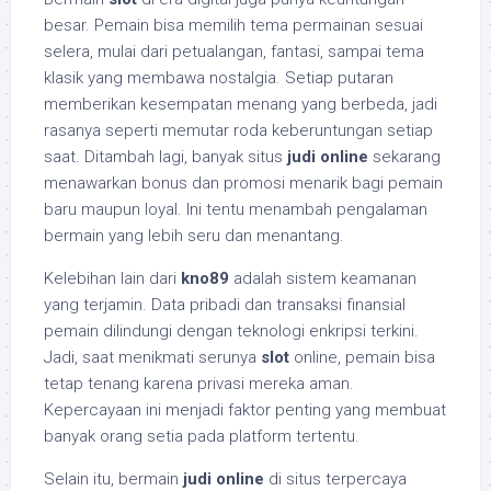
besar. Pemain bisa memilih tema permainan sesuai
selera, mulai dari petualangan, fantasi, sampai tema
klasik yang membawa nostalgia. Setiap putaran
memberikan kesempatan menang yang berbeda, jadi
rasanya seperti memutar roda keberuntungan setiap
saat. Ditambah lagi, banyak situs
judi online
sekarang
menawarkan bonus dan promosi menarik bagi pemain
baru maupun loyal. Ini tentu menambah pengalaman
bermain yang lebih seru dan menantang.
Kelebihan lain dari
kno89
adalah sistem keamanan
yang terjamin. Data pribadi dan transaksi finansial
pemain dilindungi dengan teknologi enkripsi terkini.
Jadi, saat menikmati serunya
slot
online, pemain bisa
tetap tenang karena privasi mereka aman.
Kepercayaan ini menjadi faktor penting yang membuat
banyak orang setia pada platform tertentu.
Selain itu, bermain
judi online
di situs terpercaya