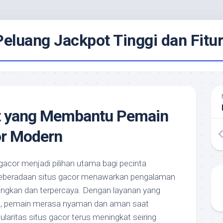
Peluang Jackpot Tinggi dan Fitu
ot yang Membantu Pemain
or Modern
gacor menjadi pilihan utama bagi pecinta
 Keberadaan situs gacor menawarkan pengalaman
ngkan dan terpercaya. Dengan layanan yang
kap, pemain merasa nyaman dan aman saat
laritas situs gacor terus meningkat seiring