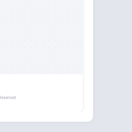
Reserved.