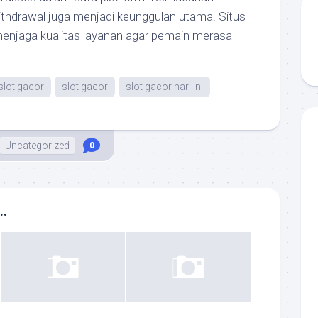
ithdrawal juga menjadi keunggulan utama. Situs
menjaga kualitas layanan agar pemain merasa
 slot gacor
slot gacor
slot gacor hari ini
Uncategorized
0
..