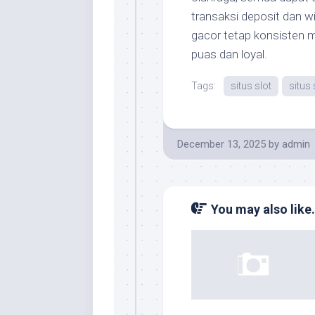
transaksi deposit dan w
gacor tetap konsisten 
puas dan loyal.
Tags:
situs slot
situs
December 13, 2025
by
admin
You may also like.