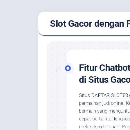
Skip
Slot Gacor dengan 
to
content
Fitur Chatb
di Situs Gac
Situs
DAFTAR SLOT88
permainan judi online.
bermain yang menguntu
cepat serta fitur leng
melakukan taruhan. Popu