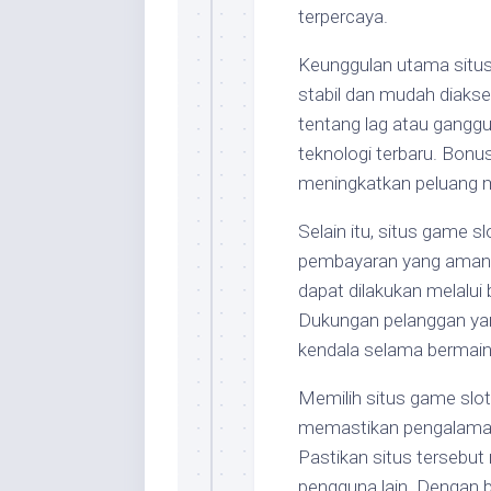
terpercaya.
Keunggulan utama situs
stabil dan mudah diakse
tentang lag atau ganggu
teknologi terbaru. Bonu
meningkatkan peluang 
Selain itu, situs game 
pembayaran yang aman d
dapat dilakukan melalui b
Dukungan pelanggan ya
kendala selama bermain
Memilih situs game slot
memastikan pengalaman
Pastikan situs tersebut m
pengguna lain. Dengan 