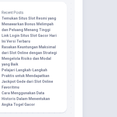
Recent Posts
Temukan Situs Slot Resmi yang
Menawarkan Bonus Melimpah
dan Peluang Menang Tinggi
Link Login Situs Slot Gacor Hari
Ini Versi Terbaru
Rasakan Keuntungan Maksimal
dari Slot Online dengan Strategi
Mengelola Risiko dan Modal
yang Baik
Pelajari Langkah-Langkah
Praktis untuk Mendapatkan
Jackpot Gede dari Slot Online
Favoritmu
Cara Menggunakan Data
Historis Dalam Menentukan
Angka Togel Gacor