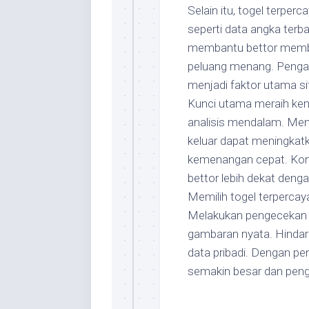
Selain itu, togel terpe
seperti data angka terbaru
membantu bettor membu
peluang menang. Pengal
menjadi faktor utama si
Kunci utama meraih keme
analisis mendalam. Men
keluar dapat meningkat
kemenangan cepat. Kon
bettor lebih dekat den
Memilih togel terpercay
Melakukan pengecekan r
gambaran nyata. Hindari
data pribadi. Dengan p
semakin besar dan pen