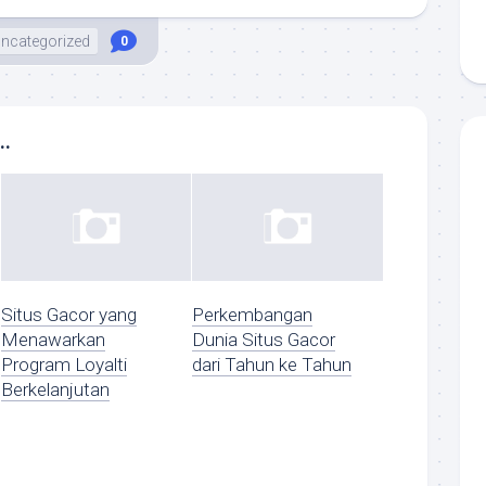
ncategorized
0
..
Situs Gacor yang
Perkembangan
Menawarkan
Dunia Situs Gacor
Program Loyalti
dari Tahun ke Tahun
Berkelanjutan