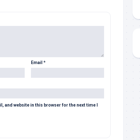
Email
*
 and website in this browser for the next time I