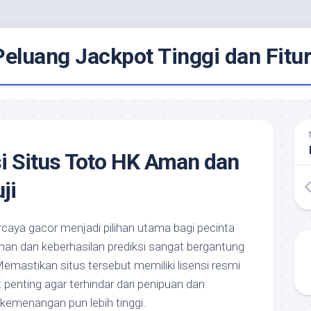
Peluang Jackpot Tinggi dan Fitu
 Situs Toto HK Aman dan
ji
rcaya gacor menjadi pilihan utama bagi pecinta
anan dan keberhasilan prediksi sangat bergantung
 Memastikan situs tersebut memiliki lisensi resmi
 penting agar terhindar dari penipuan dan
 kemenangan pun lebih tinggi.