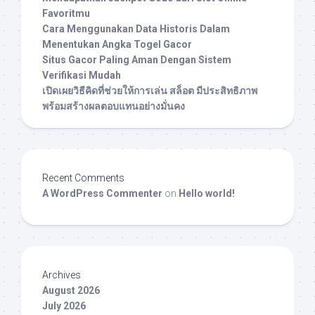
Favoritmu
Cara Menggunakan Data Historis Dalam
Menentukan Angka Togel Gacor
Situs Gacor Paling Aman Dengan Sistem
Verifikasi Mudah
เปิดเผยวิธีคิดที่ช่วยให้การเล่น สล็อต มีประสิทธิภาพ
พร้อมสร้างผลตอบแทนอย่างมั่นคง
Recent Comments
A WordPress Commenter
on
Hello world!
Archives
August 2026
July 2026