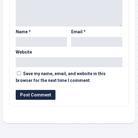
Name
*
Email
*
Website
Save my name, email, and website in this
browser for the next time I comment.