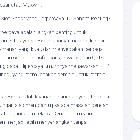
sar atau Maxwin.
Slot Gacor yang Terpercaya Itu Sangat Penting?
erpercaya adalah langkah penting untuk
an. Situs yang resmi biasanya memiliki lisensi
keamanan yang kuat, dan menyediakan berbagai
man seperti transfer bank, e-wallet, dan QRIS.
r yang dapat dipercaya umumnya menawarkan RTP
g tinggi, yang memudahkan pemain untuk meraih
tus resmi adalah layanan pelanggan yang tersedia
kungan siap membantu jika ada masalah dengan
, atau gangguan teknis. Dengan demikian,
an menjadi lebih menyenangkan tanpa