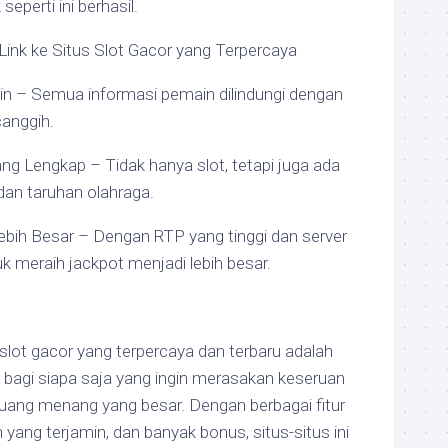
eperti ini berhasil.
ink ke Situs Slot Gacor yang Terpercaya
 – Semua informasi pemain dilindungi dengan
canggih.
g Lengkap – Tidak hanya slot, tetapi juga ada
dan taruhan olahraga.
bih Besar – Dengan RTP yang tinggi dan server
uk meraih jackpot menjadi lebih besar.
 slot gacor yang terpercaya dan terbaru adalah
 bagi siapa saja yang ingin merasakan keseruan
luang menang yang besar. Dengan berbagai fitur
yang terjamin, dan banyak bonus, situs-situs ini