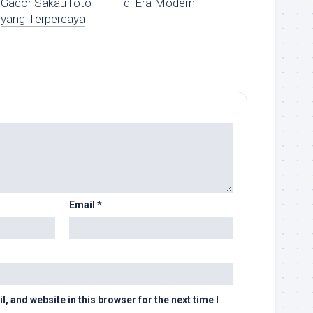
Gacor SakauToto
di Era Modern
yang Terpercaya
Email
*
 and website in this browser for the next time I