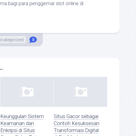
ama bagi para penggemar slot online di
ncategorized
0
..
Keunggulan Sistem
Situs Gacor sebagai
Keamanan dan
Contoh Kesuksesan
Enkripsi di Situs
Transformasi Digital