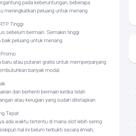
ergantung pada keberuntungan, beberapa
tu meningkatkan peluang untuk menang:
 RTP Tinggi
tus sebelum bermain. Semakin tinggi
 baik peluang untuk menang.
 Promo
baru atau putaran gratis untuk memperpanjang
embutuhkan banyak modal.
jak
rian dan berhenti bermain ketika telah
ngan atau kerugian yang sudah ditetapkan.
ng Tepat
 ada waktu tertentu di mana slot lebih sering
kipun hal ini belum terbukti secara ilmiah,