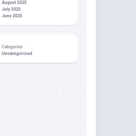
August 2025
July 2025
June 2025
Categories
Uncategorized