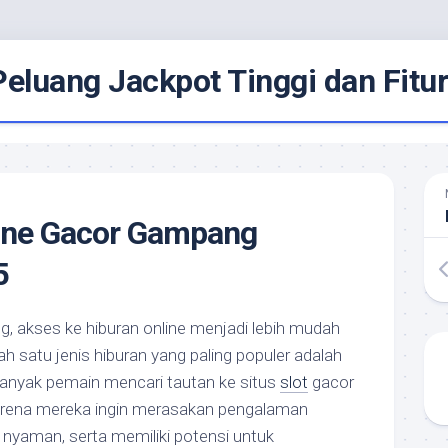
Peluang Jackpot Tinggi dan Fitu
line Gacor Gampang
5
ng, akses ke hiburan online menjadi lebih mudah
h satu jenis hiburan yang paling populer adalah
Banyak pemain mencari tautan ke situs
slot
gacor
arena mereka ingin merasakan pengalaman
nyaman, serta memiliki potensi untuk