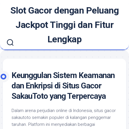
Skip
Slot Gacor dengan Peluang
to
content
Jackpot Tinggi dan Fitur
Lengkap
Keunggulan Sistem Keamanan
dan Enkripsi di Situs Gacor
SakauToto yang Terpercaya
Dalam arena perjudian online di Indonesia, situs gacor
sakautoto semakin populer di kalangan penggemar
taruhan. Platform ini menyediakan berbagai