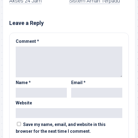
Akses 24 Jam
Sistem Aman Terpadu
Leave a Reply
Comment
*
Name
*
Email
*
Website
Save my name, email, and website in this
browser for the next time I comment.