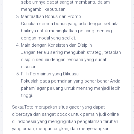
sebelumnya dapat sangat membantu dalam
mengambil keputusan.
Manfaatkan Bonus dan Promo
Gunakan semua bonus yang ada dengan sebaik-
baiknya untuk meningkatkan peluang menang
dengan modal yang sedikit.
Main dengan Konsisten dan Disiplin
Jangan terlalu sering mengubah strategi, tetaplah
disiplin sesuai dengan rencana yang sudah
disusun.
Pilih Permainan yang Dikuasai
Fokuslah pada permainan yang benar-benar Anda
pahami agar peluang untuk menang menjadi lebih
tinggi.
SakauToto merupakan situs gacor yang dapat
dipercaya dan sangat cocok untuk pemain judi online
di Indonesia yang menginginkan pengalaman taruhan
yang aman, menguntungkan, dan menyenangkan.