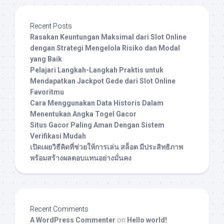
Recent Posts
Rasakan Keuntungan Maksimal dari Slot Online
dengan Strategi Mengelola Risiko dan Modal
yang Baik
Pelajari Langkah-Langkah Praktis untuk
Mendapatkan Jackpot Gede dari Slot Online
Favoritmu
Cara Menggunakan Data Historis Dalam
Menentukan Angka Togel Gacor
Situs Gacor Paling Aman Dengan Sistem
Verifikasi Mudah
เปิดเผยวิธีคิดที่ช่วยให้การเล่น สล็อต มีประสิทธิภาพ
พร้อมสร้างผลตอบแทนอย่างมั่นคง
Recent Comments
A WordPress Commenter
on
Hello world!