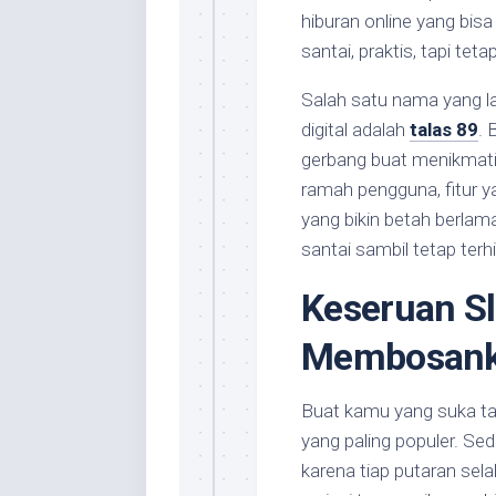
hiburan online yang bis
santai, praktis, tapi tet
Salah satu nama yang lag
digital adalah
talas 89
. 
gerbang buat menikmati
ramah pengguna, fitur y
yang bikin betah berlam
santai sambil tetap terhi
Keseruan S
Membosan
Buat kamu yang suka tan
yang paling populer. Se
karena tiap putaran sela