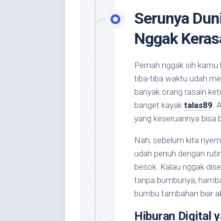
Serunya Duni
Nggak Keras
Pernah nggak sih kamu la
tiba-tiba waktu udah mel
banyak orang rasain keti
banget kayak
talas89
. 
yang keseruannya bisa b
Nah, sebelum kita nyemp
udah penuh dengan rutini
besok. Kalau nggak dise
tanpa bumbunya, hambar 
bumbu tambahan biar ak
Hiburan Digital 