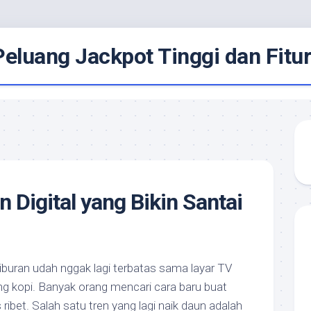
Peluang Jackpot Tinggi dan Fitu
 Digital yang Bikin Santai
 hiburan udah nggak lagi terbatas sama layar TV
g kopi. Banyak orang mencari cara baru buat
ribet. Salah satu tren yang lagi naik daun adalah