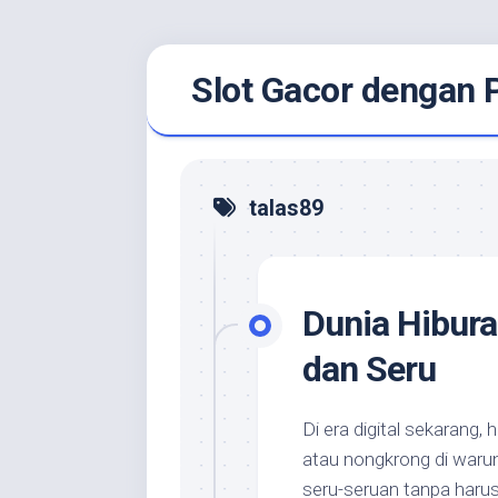
Skip
Slot Gacor dengan 
to
content
talas89
Dunia Hiburan
dan Seru
Di era digital sekarang,
atau nongkrong di warun
seru-seruan tanpa harus 