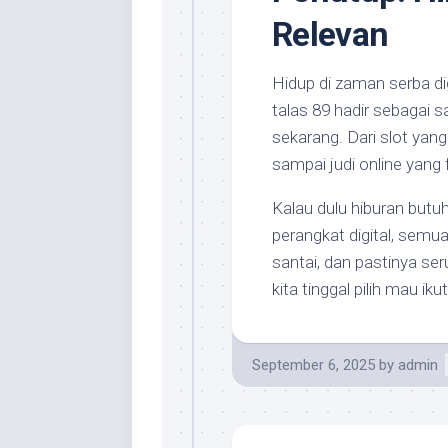
Relevan
Hidup di zaman serba dig
talas 89 hadir sebagai s
sekarang. Dari slot yang
sampai judi online yang
Kalau dulu hiburan butu
perangkat digital, semu
santai, dan pastinya ser
kita tinggal pilih mau ik
September 6, 2025
by
admin