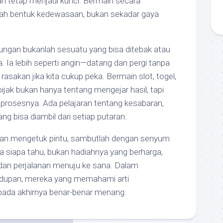
n tetap menjadi kunci. Bermain secara
ah bentuk kedewasaan, bukan sekadar gaya
ungan bukanlah sesuatu yang bisa ditebak atau
. Ia lebih seperti angin—datang dan pergi tanpa
a rasakan jika kita cukup peka. Bermain slot, togel,
bijak bukan hanya tentang mengejar hasil, tapi
prosesnya. Ada pelajaran tentang kesabaran,
yang bisa diambil dari setiap putaran.
ngan mengetuk pintu, sambutlah dengan senyum
na siapa tahu, bukan hadiahnya yang berharga,
an perjalanan menuju ke sana. Dalam
dupan, mereka yang memahami arti
ada akhirnya benar-benar menang.