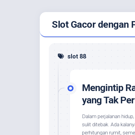
Skip
Slot Gacor dengan 
to
content
slot 88
Mengintip R
yang Tak Per
Dalam perjalanan hidup,
sulit ditebak. Ada kal
perhitungan rumit, semen