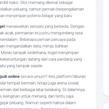
bil risiko. Slot memang dikenal sebagai
dalkan peluang, namun pemain berpengalaman
ran menyimpan potensi belajar yang baru.
gel
menawarkan sensasi yang berbeda. Dengan
k acak, permainan ini justru mengundang rasa
 mendalam. Beberapa pemain percaya pada
 lain mengandalkan data, mimpi, bahkan
. Meski tampak sederhana, togel menyimpan
g keberuntungan datang dari cara pandang yang
uatu yang tampak sepele.
n
judi online
secara umum? Kini, platform hiburan
kadar tempat bermain, tetapi juga arena sosial
ain dari berbagai latar belakang. Di dalamnya,
, keinginan untuk menang, dan tentu saja
ejar peluang. Namun seperti halnya dalam