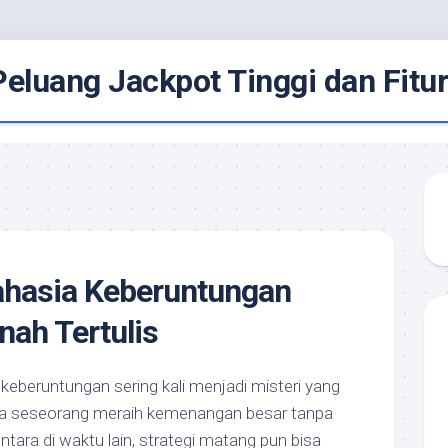
Peluang Jackpot Tinggi dan Fitu
ahasia Keberuntungan
nah Tertulis
 keberuntungan sering kali menjadi misteri yang
anya seseorang meraih kemenangan besar tanpa
tara di waktu lain, strategi matang pun bisa