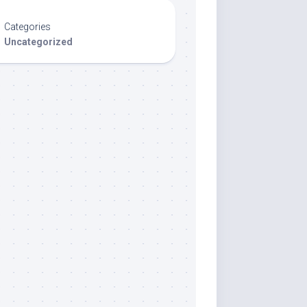
Categories
Uncategorized