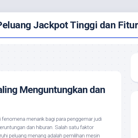
Peluang Jackpot Tinggi dan Fitu
Paling Menguntungkan dan
di fenomena menarik bagi para penggemar judi
eruntungan dan hiburan. Salah satu faktor
hi peluang menang adalah pemilihan mesin