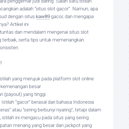
ra penggemar judi daring. Salah satu istilah
incangkan adalah “situs slot gacor”. Namun, apa
sud dengan situs
kaw89
gacor, dan mengapa
a? Artikel ini
tuntas dan mendalam mengenai situs slot
g terbaik, serta tips untuk memenangkan
onsisten.
?
istilah yang merujuk pada platform slot online
 kemenangan besar
n (payout) yang tinggi
Istilah “gacor” berasal dari bahasa Indonesia
eras” atau “sering berbunyi nyaring”, tetapi dalam
, istilah ini mengacu pada situs yang sering
patan menang yang besar dan jackpot yang