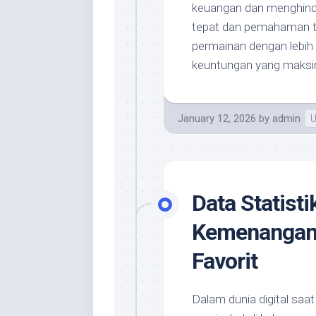
keuangan dan menghinda
tepat dan pemahaman te
permainan dengan lebi
keuntungan yang maksi
January 12, 2026
by
admin
U
Data Statist
Kemenangan B
Favorit
Dalam dunia digital saat 