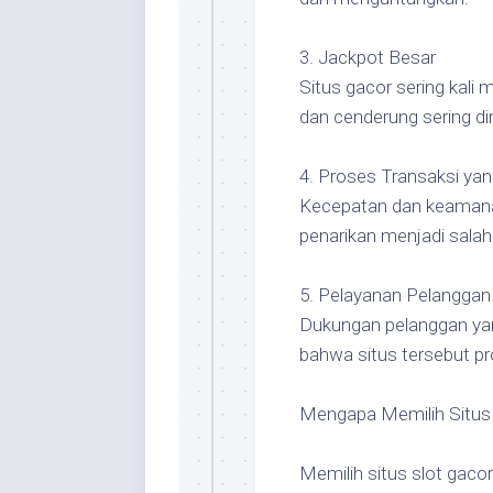
3. Jackpot Besar
Situs gacor sering kali 
dan cenderung sering d
4. Proses Transaksi ya
Kecepatan dan keamana
penarikan menjadi salah
5. Pelayanan Pelanggan
Dukungan pelanggan ya
bahwa situs tersebut pr
Mengapa Memilih Situs 
Memilih situs slot gaco