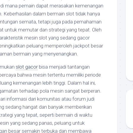
r, di mana pemain dapat merasakan kemenangan
. Keberhasilan dalam bermain slot tidak hanya
untungan semata, tetapi juga pada pemahaman
t untuk memutar dan strategi yang tepat. Oleh
rakteristik mesin slot yang sedang gacor
eningkatkan peluang memperoleh jackpot besar
laman bermain yang menyenangkan.
nemukan
slot gacor
bisa menjadi tantangan
 percaya bahwa mesin tertentu memiliki periode
luang kemenangan lebih tinggi. Dalam hal ini,
amatan terhadap pola mesin sangat berperan.
ari informasi dari komunitas atau forum judi
ang sedang hangat dan banyak memberikan
tegi yang tepat, seperti bermain di waktu
mesin yang sedang panas, peluang untuk
an besar semakin terbuka dan membawa