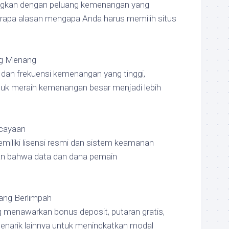
ngkan dengan peluang kemenangan yang
berapa alasan mengapa Anda harus memilih situs
ng Menang
 dan frekuensi kemenangan yang tinggi,
tuk meraih kemenangan besar menjadi lebih
cayaan
miliki lisensi resmi dan sistem keamanan
an bahwa data dan dana pemain
ang Berlimpah
g menawarkan bonus deposit, putaran gratis,
enarik lainnya untuk meningkatkan modal