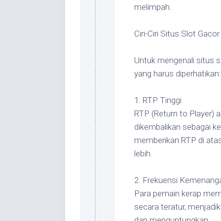
melimpah.
Ciri-Ciri Situs Slot Gacor
Untuk mengenali situs s
yang harus diperhatikan:
1. RTP Tinggi
RTP (Return to Player) a
dikembalikan sebagai 
memberikan RTP di ata
lebih.
2. Frekuensi Kemenanga
Para pemain kerap me
secara teratur, menjad
dan menguntungkan.