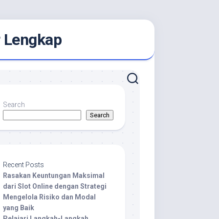
r Lengkap
Search
Search
Recent Posts
Rasakan Keuntungan Maksimal
dari Slot Online dengan Strategi
Mengelola Risiko dan Modal
yang Baik
Pelajari Langkah-Langkah