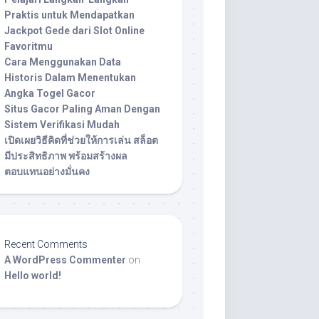
Praktis untuk Mendapatkan
Jackpot Gede dari Slot Online
Favoritmu
Cara Menggunakan Data
Historis Dalam Menentukan
Angka Togel Gacor
Situs Gacor Paling Aman Dengan
Sistem Verifikasi Mudah
เปิดเผยวิธีคิดที่ช่วยให้การเล่น สล็อต
มีประสิทธิภาพ พร้อมสร้างผล
ตอบแทนอย่างมั่นคง
Recent Comments
A WordPress Commenter
on
Hello world!