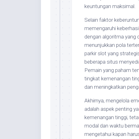
keuntungan maksimal.
Selain faktor keberuntun
memengaruhi keberhasil
dengan algoritma yang 
menunjukkan pola terte
parkir slot yang strateg
beberapa situs menyedia
Pemain yang paham tent
tingkat kemenangan tin
dan meningkatkan peng
Akhirnya, mengelola em
adalah aspek penting ya
kemenangan tinggi, teta
modal dan waktu bermai
mengetahui kapan haru