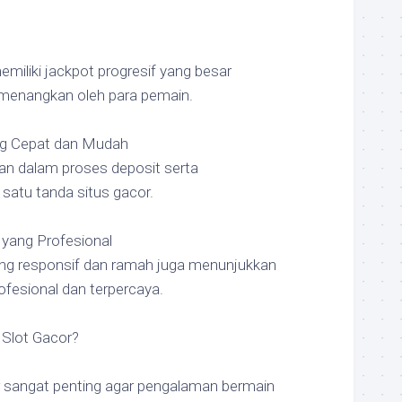
memiliki jackpot progresif yang besar
imenangkan oleh para pemain.
ng Cepat dan Mudah
n dalam proses deposit serta
 satu tanda situs gacor.
 yang Profesional
ng responsif dan ramah juga menunjukkan
ofesional dan terpercaya.
Slot Gacor?
r sangat penting agar pengalaman bermain