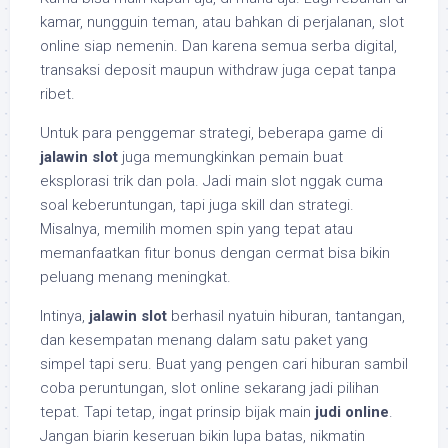
kamar, nungguin teman, atau bahkan di perjalanan, slot
online siap nemenin. Dan karena semua serba digital,
transaksi deposit maupun withdraw juga cepat tanpa
ribet.
Untuk para penggemar strategi, beberapa game di
jalawin slot
juga memungkinkan pemain buat
eksplorasi trik dan pola. Jadi main slot nggak cuma
soal keberuntungan, tapi juga skill dan strategi.
Misalnya, memilih momen spin yang tepat atau
memanfaatkan fitur bonus dengan cermat bisa bikin
peluang menang meningkat.
Intinya,
jalawin slot
berhasil nyatuin hiburan, tantangan,
dan kesempatan menang dalam satu paket yang
simpel tapi seru. Buat yang pengen cari hiburan sambil
coba peruntungan, slot online sekarang jadi pilihan
tepat. Tapi tetap, ingat prinsip bijak main
judi online
.
Jangan biarin keseruan bikin lupa batas, nikmatin