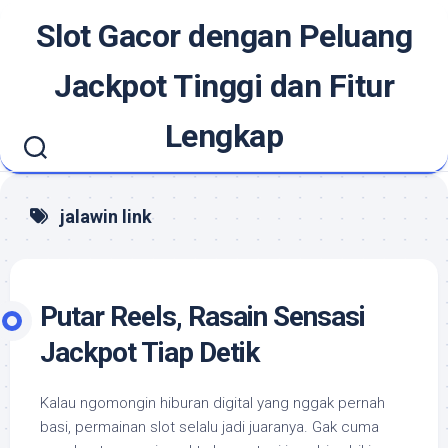
Skip
Slot Gacor dengan Peluang
to
content
Jackpot Tinggi dan Fitur
Lengkap
jalawin link
Putar Reels, Rasain Sensasi
Jackpot Tiap Detik
Kalau ngomongin hiburan digital yang nggak pernah
basi, permainan slot selalu jadi juaranya. Gak cuma