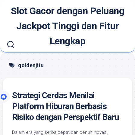
Skip
Slot Gacor dengan Peluang
to
content
Jackpot Tinggi dan Fitur
Lengkap
goldenjitu
Strategi Cerdas Menilai
Platform Hiburan Berbasis
Risiko dengan Perspektif Baru
Dalam era yang serba cepat dan penuh inovasi,