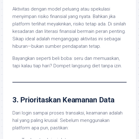
Aktivitas dengan model peluang atau spekulasi
menyimpan risiko finansial yang nyata. Bahkan jika
platform terlihat meyakinkan, risiko tetap ada. Di sinilah
kesadaran dan literasi finansial bermain peran penting.
Sikap ideal adalah menganggap aktivitas ini sebagai
hiburan—bukan sumber pendapatan tetap.
Bayangkan seperti beli boba: seru dan memuaskan,
tapi kalau tiap hari? Dompet langsung diet tanpa izin.
3. Prioritaskan Keamanan Data
Dari login sampai proses transaksi, keamanan adalah
hal yang paling krusial. Sebelum menggunakan
platform apa pun, pastikan: