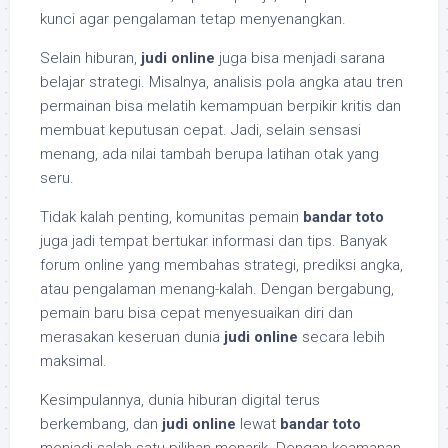
kunci agar pengalaman tetap menyenangkan.
Selain hiburan,
judi online
juga bisa menjadi sarana
belajar strategi. Misalnya, analisis pola angka atau tren
permainan bisa melatih kemampuan berpikir kritis dan
membuat keputusan cepat. Jadi, selain sensasi
menang, ada nilai tambah berupa latihan otak yang
seru.
Tidak kalah penting, komunitas pemain
bandar toto
juga jadi tempat bertukar informasi dan tips. Banyak
forum online yang membahas strategi, prediksi angka,
atau pengalaman menang-kalah. Dengan bergabung,
pemain baru bisa cepat menyesuaikan diri dan
merasakan keseruan dunia
judi online
secara lebih
maksimal.
Kesimpulannya, dunia hiburan digital terus
berkembang, dan
judi online
lewat
bandar toto